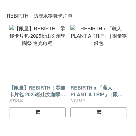
REBIRTH｜防潑水零錢卡片包
【限量】REBIRTH｜零錢
REBIRTH x 「蘵人
卡片包-2025松山文創學園
PLANT A TRIP」 | 限量
祭 逐光啟程
零錢包
NT$580
NT$580