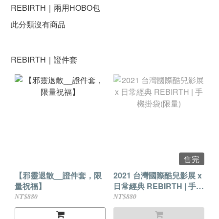
REBIRTH｜兩用HOBO包
此分類沒有商品
REBIRTH｜證件套
售完
【邪靈退散__證件套，限
2021 台灣國際酷兒影展 x
量祝福】
日常經典 REBIRTH | 手機
掛袋(限量)
NT$880
NT$880