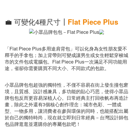
💼 可變化4種尺寸┃
Flat Piece Plus
「Flat Piece Plus多用途肩背包」可以化身為女性朋友愛不
釋手的手拿包；加上背帶則可變成讓男生或女生輕鬆穿梭城
市的文件包或電腦包。Flat Piece Plus一次滿足不同功能用
途，省卻你需要購買不同大小、不同款式的包款。
小眾品牌包包超強的獨特性，不僅不容易在街上發生撞包窘
境，且質感、設計感兼具，多功能的貼心巧思，使得小眾品
牌包包反而更容易深植人心。日常經典主打
回收帆布再造計
畫
，除此之外還有3個核心創作理念：城市色彩、一體成
型、一物多用，讓消費者在參與環保的同時，也能搭配出屬
於自己的獨特時尚，現在就立即到
日常經典－台灣設計師包
包品牌
逛逛並選購你的專屬包款吧！