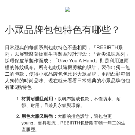
小眾品牌包包特色有哪些？
日常經典的每個系列包款特色不盡相同，「REBIRTH系
列」以展覽廢棄物重生再製為設計理念；「舌尖滋味系列」
採環保皮革製作而成；「Give You A Hand」則是利用遮雨
棚的條紋帆布。所有包款以隨機剪裁的設計，製作出獨一無
二的包款，使得小眾品牌包包比起大眾品牌，更能凸顯每個
人獨特的時尚品味。現在就來看看日常經典的小眾品牌包包
有哪5點特色：
以帆布製成包款，不僅防水、耐
材質耐髒且耐用：
髒、耐用，且兼具永續與環保。
大膽的撞色設計，讓包包更
用色大膽又時尚：
young、更具潮流，REBIRTH包皆附有獨一無二的生
產履歷。