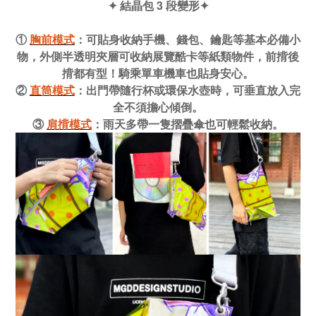
✦ 結晶包 3 段變形✦
①
胸前模式
：
可貼身收納手機、錢包、鑰匙等基本必備小
物，外側半透明夾層可收納展覽酷卡等紙類物件，前揹後
揹都有型！騎乘單車機車也貼身安心。
②
直筒模式
：出門帶隨行杯或環保水壺時，可垂直放入完
全不須擔心傾倒。
③
肩揹模式
：雨天多帶一隻摺疊傘也可輕鬆收納。